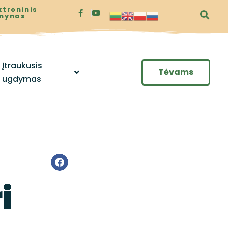
ktroninis
enynas
Įtraukusis
Tėvams
ugdymas
i