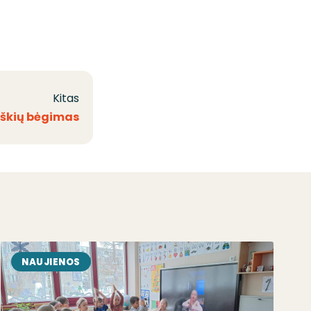
Kitas
iškių bėgimas
NAUJIENOS