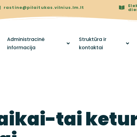
Ele
rastine@pilaitukas.vilnius.lm.lt
di
Administracinė
Struktūra ir
informacija
kontaktai
aikai-tai ketur