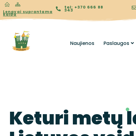
tel: +370 666 88
343
Lengvai suprantama
kalba
Naujienos
Paslaugos
Keturi metų l