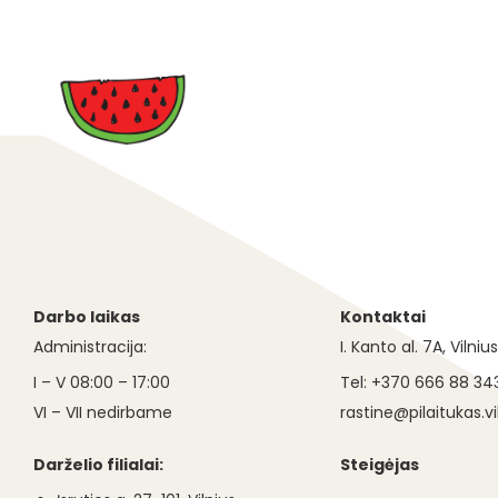
Darbo laikas
Kontaktai
Administracija:
I. Kanto al. 7A, Vilniu
I – V 08:00 – 17:00
Tel: +370 666 88 34
VI – VII nedirbame
rastine@pilaitukas.vil
Darželio filialai:
Steigėjas