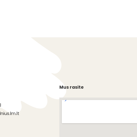
Mus rasite
s
3
nius.lm.lt