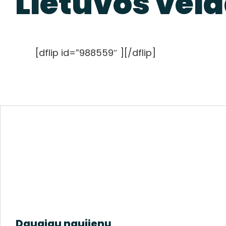
Lietuvos veid
[dflip id=”988559″ ][/dflip]
Daugiau naujienų