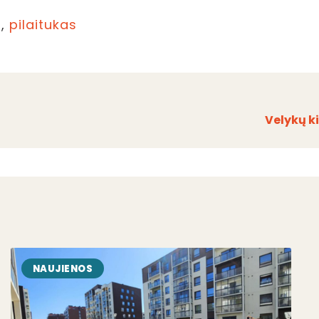
i
,
pilaitukas
Velykų k
NAUJIENOS