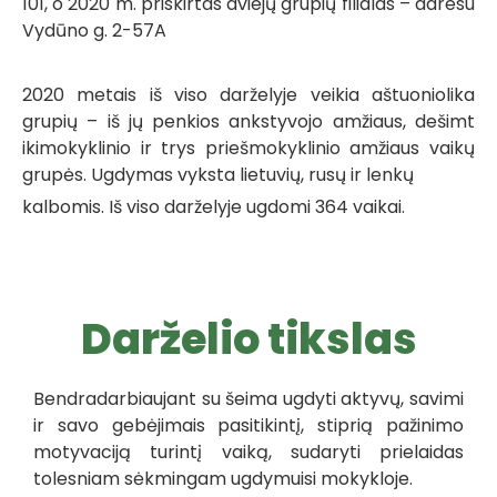
101, o 2020 m. priskirtas dviejų grupių
filialas – adresu
Vydūno g. 2-57A
2020 metais iš viso darželyje veikia aštuoniolika
grupių – iš jų penkios
ankstyvojo amžiaus, dešimt
ikimokyklinio ir trys priešmokyklinio
amžiaus vaikų
grupės. Ugdymas vyksta lietuvių, rusų ir lenkų
kalbomis. Iš viso darželyje ugdomi 364 vaikai.
Darželio tikslas
Bendradarbiaujant su šeima ugdyti aktyvų, savimi
ir savo gebėjimais pasitikintį, stiprią pažinimo
motyvaciją turintį vaiką, sudaryti prielaidas
tolesniam sėkmingam ugdymuisi mokykloje.