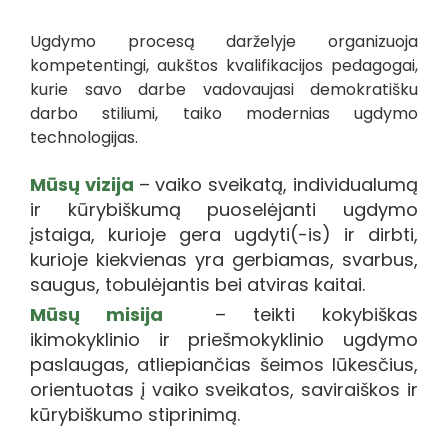
Ugdymo procesą darželyje organizuoja
kompetentingi, aukštos kvalifikacijos pedagogai,
kurie savo darbe vadovaujasi demokratišku
darbo stiliumi, taiko modernias ugdymo
technologijas.
Mūsų vizija
– vaiko sveikatą, individualumą 
ir kūrybiškumą puoselėjanti ugdymo 
įstaiga, kurioje gera ugdyti(-is) ir dirbti, 
kurioje kiekvienas yra gerbiamas, svarbus, 
saugus, tobulėjantis bei atviras kaitai.
Mūsų misija 
 – teikti kokybiškas 
ikimokyklinio ir priešmokyklinio ugdymo 
paslaugas, atliepiančias šeimos lūkesčius, 
orientuotas į vaiko sveikatos, saviraiškos ir 
kūrybiškumo stiprinimą.