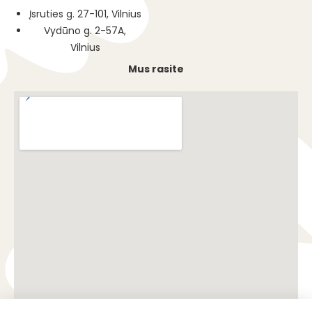
Įsruties g. 27-101, Vilnius
Vydūno g. 2-57A,
Vilnius
Mus rasite