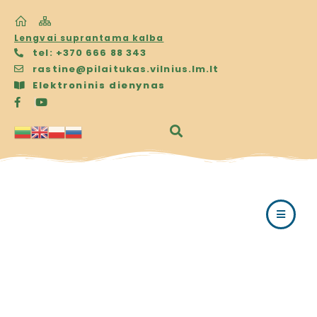
Lengvai suprantama kalba
tel: +370 666 88 343
rastine@pilaitukas.vilnius.lm.lt
Elektroninis dienynas