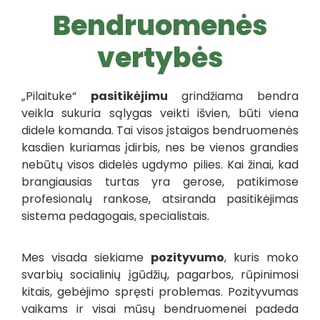
Bendruomenės
vertybės
„Pilaituke“
pasitikėjimu
grindžiama bendra
veikla sukuria sąlygas veikti išvien, būti viena
didele komanda. Tai visos įstaigos bendruomenės
kasdien kuriamas įdirbis, nes be vienos grandies
nebūtų visos didelės ugdymo pilies. Kai žinai, kad
brangiausias turtas yra gerose, patikimose
profesionalų rankose, atsiranda pasitikėjimas
sistema pedagogais, specialistais.
Mes visada siekiame
pozityvumo
, kuris moko
svarbių socialinių įgūdžių, pagarbos, rūpinimosi
kitais, gebėjimo spręsti problemas. Pozityvumas
vaikams ir visai mūsų bendruomenei padeda