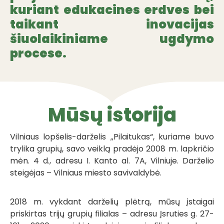
kuriant edukacines erdves bei
taikant inovacijas
šiuolaikiniame ugdymo
procese.
Mūsų istorija
Vilniaus lopšelis-darželis „Pilaitukas“, kuriame buvo
trylika grupių,
savo veiklą pradėjo 2008 m. lapkričio
mėn. 4 d., adresu I. Kanto al. 7A,
Vilniuje. Darželio
steigėjas – Vilniaus miesto savivaldybė.
2018 m. vykdant darželių plėtrą, mūsų įstaigai
priskirtas trijų grupių
filialas – adresu Įsruties g. 27-