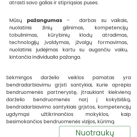
atrasti savo galias ir stipriąsias puses.
Mūsų
pažangumas
– darbas su vaikais,
nuolatinis žinių gilinimas, kompetencijų
tobulinimas, kūrybinių klodų atradimas,
technologijų įvaldymas, įžvalgų formavimas,
nuolatinis judėjimas kartu su augančiu vaiku,
kintančia individualia pažanga.
Sėkmingos darželio veiklos pamatas yra
bendradarbiavimu grįsti santykiai, kurie aprėpia
bendruomenės partnerystę, įtraukiant kiekvieną
darželio bendruomenės narį į kokybišką,
bendradarbiavimo santykiais grįstos, kompetencijų
ugdymąsi užtikrinančios mokyklos, kaip
besimokančios bendruomenės vizijos, kūrimą.
Nuotraukų