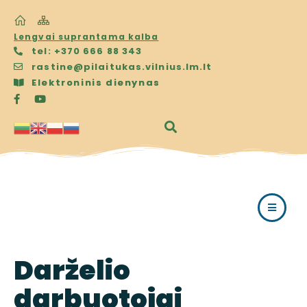
Lengvai suprantama kalba
tel: +370 666 88 343
rastine@pilaitukas.vilnius.lm.lt
Elektroninis dienynas
Darželio
darbuotojai