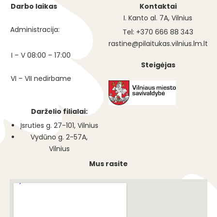
Darbo laikas
Kontaktai
I. Kanto al. 7A, Vilnius
Administracija:
Tel: +370 666 88 343
rastine@pilaitukas.vilnius.lm.lt
I – V 08:00 – 17:00
Steigėjas
VI – VII nedirbame
Darželio filialai:
Įsruties g. 27-101, Vilnius
Vydūno g. 2-57A,
Vilnius
Mus rasite