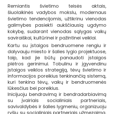
Remiantis švietimo teisės aktais,
šiuolaikinės vadybos mokslu, modernaus
švietimo tendencijomis, užtikrinu vienodas
galimybes pasiekti aukščiausią ugdymo
kokybę, sudarant vienodas sąlygas vaikų
saviraiškai, kultūrinei ir pažintinei veiklai.
Kartu su įstaigos bendruomene rengiu ir
dalyvauju miesto ir šalies lygio projektuose,
taip, kad jie būtų panaudoti įstaigos
plėtros gerinimui. Tobulinu ir įgyvendinu
įstaigos veiklos strategiją, tėvų švietimo ir
informacijos poreikius tenkinančią sistemą,
kuri tenkina tėvų, vaikų ir bendruomenės
lūkesčius bei poreikius.
Inicijuoju bendravimą ir bendradarbiavimą
su įvairiais socialiniais partneriais,
savivaldybės ir šalies lygmeniu, organizuoju
ryšių su socialiniais partneriais užmezgimą,