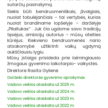
sutarčių pasirašymą.
Siekis būti bendruomeniškais, įžvalgiais,
nuolat tobulėjančiais – tai vertybės, kurias
nuolat brandiname lopšelyje – darželyje
„Pilaitukas“ . Juk čia ugdome savo tradicijų
tęsėjus, ambicijų autorius – mūsų ateities
kūrėjus. Kiekvieno bendruomenės nario
atsakomybė užtikrinti vaikų ugdymą
aukščiausiu lygiu.
Mūsų įstaiga prisideda prie laimingiausio
žmogaus gyvenimo laikotarpio- vaikystės.
Direktorė Rasita Gylienė
Darželio direktorės gyvenimo aprašymas
Vadovo veiklos ataskaita už 2025 m.
Vadovo veiklos ataskaita už 2024 m.
Vadovo veiklos ataskaita už 2023 m.
Vadovo veiklos ataskaita už 2022 m.