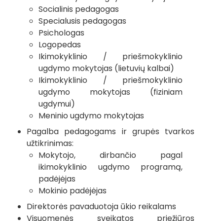
Socialinis pedagogas
Specialusis pedagogas
Psichologas
Logopedas
Ikimokyklinio / priešmokyklinio
ugdymo mokytojas (lietuvių kalbai)
Ikimokyklinio / priešmokyklinio
ugdymo mokytojas (fiziniam
ugdymui)
Meninio ugdymo mokytojas
Pagalba pedagogams ir grupės tvarkos
užtikrinimas:
Mokytojo, dirbančio pagal
ikimokyklinio ugdymo programą,
padėjėjas
Mokinio padėjėjas
Direktorės pavaduotoja ūkio reikalams
Visuomenės sveikatos priežiūros