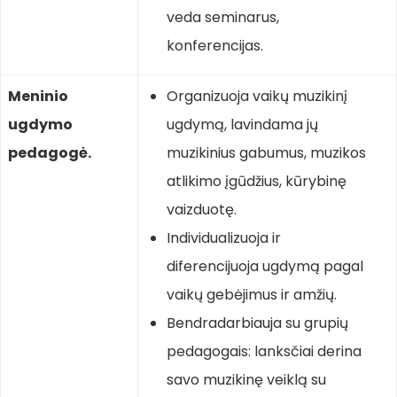
veda seminarus,
konferencijas.
M
eninio
Organizuoja vaikų muzikinį
ugdymo
ugdymą, lavindama jų
pedagogė.
muzikinius gabumus, muzikos
atlikimo įgūdžius, kūrybinę
vaizduotę.
Individualizuoja ir
diferencijuoja ugdymą pagal
vaikų gebėjimus ir amžių.
Bendradarbiauja su grupių
pedagogais: lanksčiai derina
savo muzikinę veiklą su