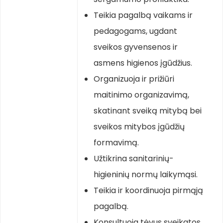
Teikia pagalbą vaikams ir
pedagogams, ugdant
sveikos gyvensenos ir
asmens higienos įgūdžius.
Organizuoja ir prižiūri
maitinimo organizavimą,
skatinant sveiką mitybą bei
sveikos mitybos įgūdžių
formavimą.
Užtikrina sanitarinių-
higieninių normų laikymąsi.
Teikia ir koordinuoja pirmąją
pagalbą.
Konsultuoja tėvus sveikatos