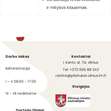
ir mitybos klausimais.
Darbo laikas
Kontaktai
I. Kanto al. 7A, Vilnius
Administracija:
Tel: +370 666 88 343
rastine@pilaitukas.vilnius.lm.lt
I – V 08:00 – 17:00
Steigėjas
VI – VII nedirbame
Darželio filialai: