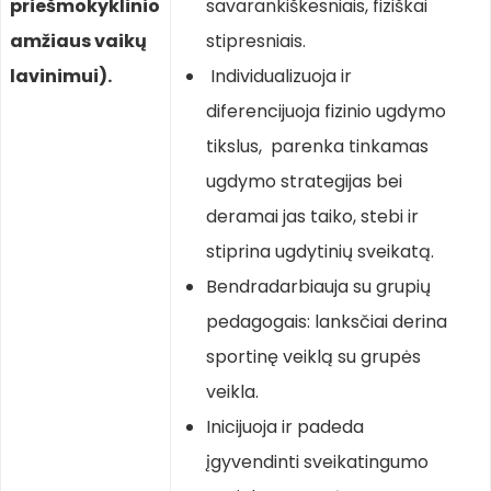
priešmokyklinio
savarankiškesniais, fiziškai
amžiaus vaikų
stipresniais.
lavinimui).
Individualizuoja ir
diferencijuoja fizinio ugdymo
tikslus, parenka tinkamas
ugdymo strategijas bei
deramai jas taiko, stebi ir
stiprina ugdytinių sveikatą.
Bendradarbiauja su grupių
pedagogais: lanksčiai derina
sportinę veiklą su grupės
veikla.
Inicijuoja ir padeda
įgyvendinti sveikatingumo