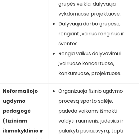
grupės veikla, dalyvauja
vykdomuose projektuose.
Dalyvauja darbo grupėse,
rengiant įvairius renginius ir
šventes.
Rengia vaikus dalyvavimui
įvairiuose koncertuose,
konkursuose, projektuose.
Neformaliojo
Organizuoja fizinio ugdymo
ugdymo
procesą sporto salėje,
pedagogė
padeda vaikams išmokti
(fiziniam
valdyti raumenis, judesius ir
ikimokyklinio ir
palaikyti pusiausvyrą, tapti