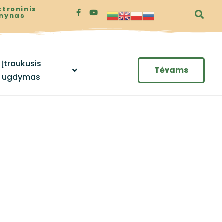
ktroninis
enynas
Įtraukusis
Tėvams
ugdymas