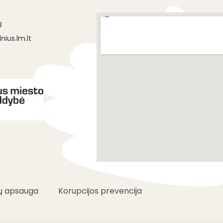
s
3
nius.lm.lt
 apsauga
Korupcijos prevencija