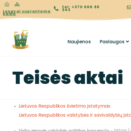
tel: +370 666 88
343
Lengvai suprantama
kalba
Naujienos
Paslaugos
Teisės aktai
Lietuvos Respublikos švietimo įstatymas
Lietuvos Respublikos valstybės ir savivaldybių 
https:
Vaiko gerovės valstybės politikos koncepcija –