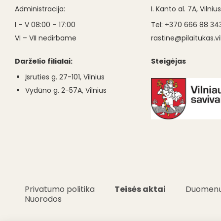
Administracija:
I. Kanto al. 7A, Vilniu
I – V 08:00 – 17:00
Tel: +370 666 88 34
VI – VII nedirbame
rastine@pilaitukas.vil
Darželio filialai:
Steigėjas
Įsruties g. 27-101, Vilnius
Vydūno g. 2-57A, Vilnius
Privatumo politika
Teisės aktai
Duomenų
Nuorodos