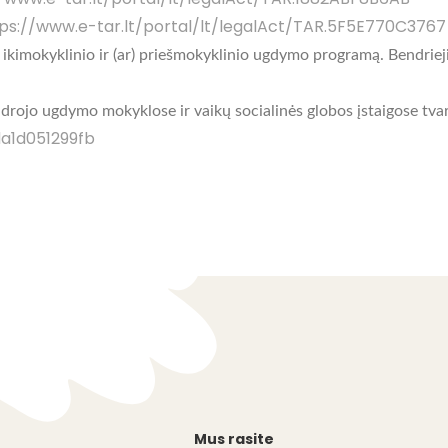
ps://www.e-tar.lt/portal/lt/legalAct/TAR.5F5E770C3767
ikimokyklinio ir (ar) priešmokyklinio ugdymo programą. Bendrieji
rojo ugdymo mokyklose ir vaikų socialinės globos įstaigose tva
da1d051299fb
Mus rasite