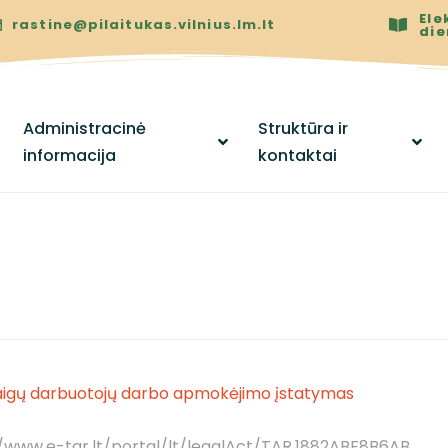
Ele
rastine@pilaitukas.vilnius.lm.lt
di
Administracinė
Struktūra ir
informacija
kontaktai
įstaigų darbuotojų darbo apmokėjimo įstatymas
//www.e-tar.lt/portal/lt/legalAct/TAR.1882ABF8B6AB