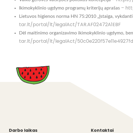
– htt
Ikimokyklinio ugdymo programų kriterijų aprašas
Lietuvos higienos norma HN 75:2010 „Įstaiga, vykdanti 
tar.lt/portal/lt/legalAct/TAR.AF02472A1EBF
Dėl maitinimo organizavimo ikimokyklinio ugdymo, bend
tar.lt/portal/lt/legalAct/50c0e220f57e11e4927f
Darbo laikas
Kontaktai