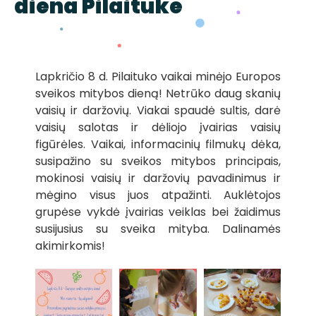
diena Pilaituke
Lapkričio 8 d. Pilaituko vaikai minėjo Europos
sveikos mitybos dieną! Netrūko daug skanių
vaisių ir daržovių. Viakai spaudė sultis, darė
vaisių salotas ir dėliojo įvairias vaisių
figūrėles. Vaikai, informacinių filmukų dėka,
susipažino su sveikos mitybos principais,
mokinosi vaisių ir daržovių pavadinimus ir
mėgino visus juos atpažinti. Auklėtojos
grupėse vykdė įvairias veiklas bei žaidimus
susijusius su sveika mityba. Dalinamės
akimirkomis!