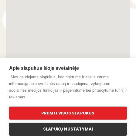
Apie slapukus šioje svetainėje
Mes naudojame slapukus, kad rinktume ir analizuotume
informaciją apie svetainės darbą ir naudojimą, vykdytume
socialinės medijos funkcijas ir pagerintume bei pritaikytume turinį ir
reklamas.
© 2024 Pilaitukas.lt
PRIIMTI VISUS SLAPUKUS
SLAPUKŲ NUSTATYMAI