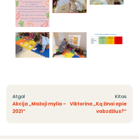
Atgal
Kitas
Akcija „Mažoji mylia –
Viktorina „Ką žinai apie
2021”
vabzdžius?”