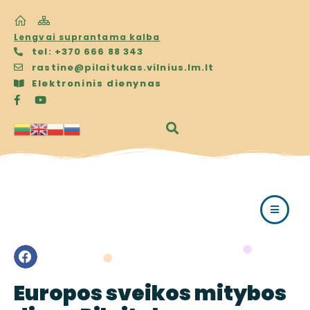
Lengvai suprantama kalba
tel: +370 666 88 343
rastine@pilaitukas.vilnius.lm.lt
Elektroninis dienynas
Europos sveikos mitybos