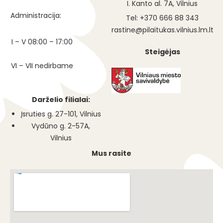
I. Kanto al. 7A, Vilnius
Administracija:
Tel: +370 666 88 343
rastine@pilaitukas.vilnius.lm.lt
I – V 08:00 – 17:00
Steigėjas
VI – VII nedirbame
Darželio filialai:
Įsruties g. 27-101, Vilnius
Vydūno g. 2-57A,
Vilnius
Mus rasite