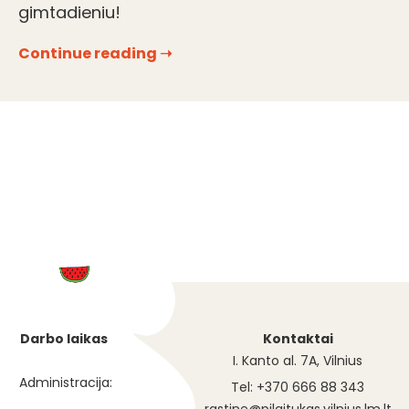
gimtadieniu!
Continue reading ➝
Darbo laikas
Kontaktai
I. Kanto al. 7A, Vilnius
Administracija:
Tel: +370 666 88 343
rastine@pilaitukas.vilnius.lm.lt