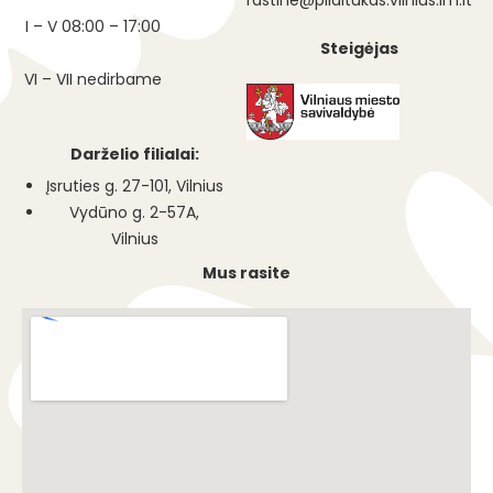
I – V 08:00 – 17:00
Steigėjas
VI – VII nedirbame
Darželio filialai:
Įsruties g. 27-101, Vilnius
Vydūno g. 2-57A,
Vilnius
Mus rasite