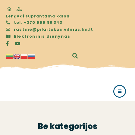
Lengvai suprantama kalba
tel: +370 666 88 343
rastine@pilaitukas.vilnius.lm.lt
Elektroninis dienynas
Be kategorijos