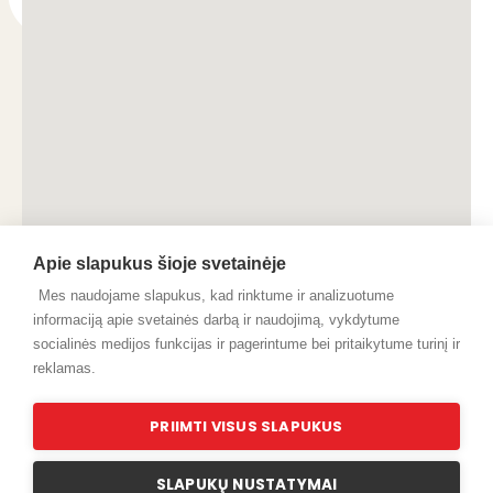
Apie slapukus šioje svetainėje
Mes naudojame slapukus, kad rinktume ir analizuotume
informaciją apie svetainės darbą ir naudojimą, vykdytume
socialinės medijos funkcijas ir pagerintume bei pritaikytume turinį ir
reklamas.
© 2024 Pilaitukas.lt
PRIIMTI VISUS SLAPUKUS
SLAPUKŲ NUSTATYMAI