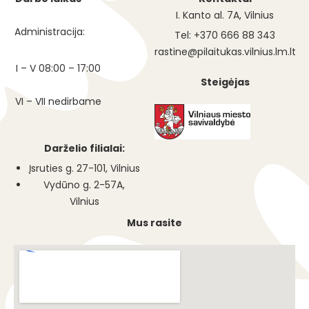
I. Kanto al. 7A, Vilnius
Administracija:
Tel: +370 666 88 343
rastine@pilaitukas.vilnius.lm.lt
I – V 08:00 – 17:00
Steigėjas
VI – VII nedirbame
Darželio filialai:
Įsruties g. 27-101, Vilnius
Vydūno g. 2-57A,
Vilnius
Mus rasite