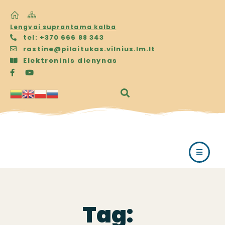
Lengvai suprantama kalba
tel: +370 666 88 343
rastine@pilaitukas.vilnius.lm.lt
Elektroninis dienynas
Tag: