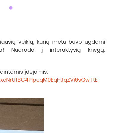
riausių veiklų, kurių metu buvo ugdomi
la! Nuoroda į interaktyvią knygą:
dintomis įdėjomis:
KzxcNrUtBC4PlpcqM0EqHJqZVi6sQwTtE