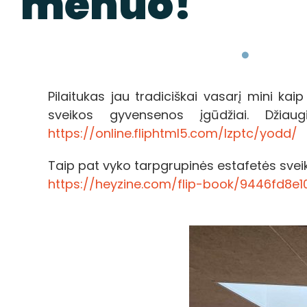
mėnuo!
Pilaitukas jau tradiciškai vasarį mini k
sveikos gyvensenos įgūdžiai. Džiau
https://online.fliphtml5.com/lzptc/yodd/
Taip pat vyko tarpgrupinės estafetės svei
https://heyzine.com/flip-book/9446fd8