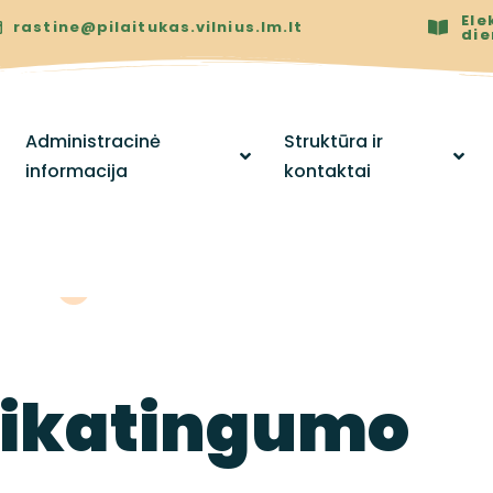
Ele
rastine@pilaitukas.vilnius.lm.lt
di
Administracinė
Struktūra ir
informacija
kontaktai
eikatingumo