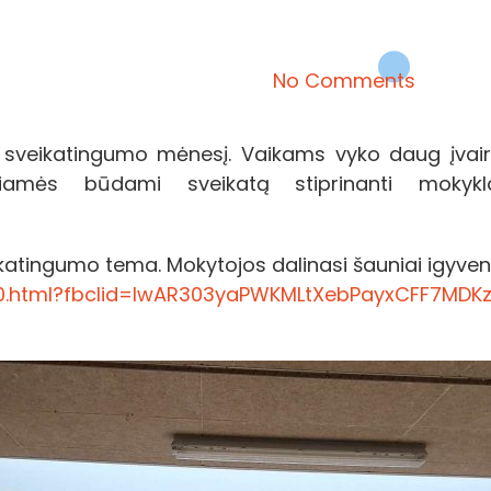
No Comments
aip sveikatingumo mėnesį. Vaikams vyko daug įvai
giamės būdami sveikatą stiprinanti mokyk
katingumo tema. Mokytojos dalinasi šauniai igyven
e10.html?fbclid=IwAR303yaPWKMLtXebPayxCFF7MD