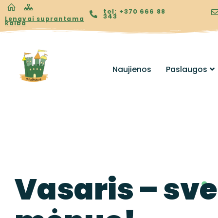
tel: +370 666 88
343
Lengvai suprantama
kalba
Naujienos
Paslaugos
Vasaris – sv