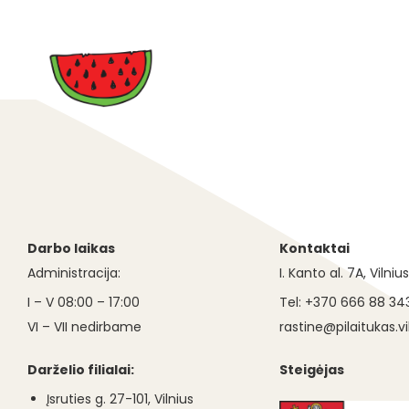
Darbo laikas
Kontaktai
Administracija:
I. Kanto al. 7A, Vilniu
I – V 08:00 – 17:00
Tel: +370 666 88 34
VI – VII nedirbame
rastine@pilaitukas.vil
Darželio filialai:
Steigėjas
Įsruties g. 27-101, Vilnius