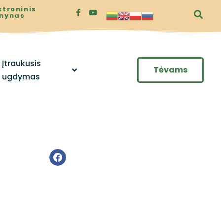
ktroninis
enynas
Įtraukusis
Tėvams
ugdymas