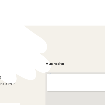
Mus rasite
s
3
nius.lm.lt