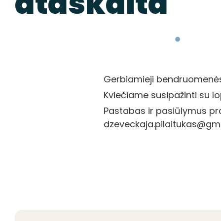
ataskaita
Gerbiamieji bendruomenės 
Kviečiame susipažinti su lo
Pastabas ir pasiūlymus praš
dzeveckaja.pilaitukas@gmai