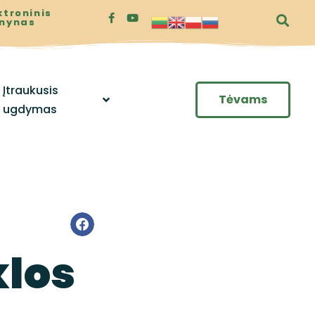
ktroninis
enynas
Įtraukusis
Tėvams
ugdymas
klos