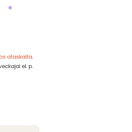
los ataskaita
.
eckajai el. p.