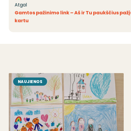
Atgal
Gamtos pažinimo link – Aš ir Tu paukščius paž
kartu
NAUJIENOS