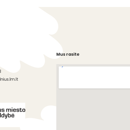
Mus rasite
s
3
nius.lm.lt