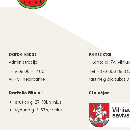
Darbo laikas
Kontaktai
Administracija:
I. Kanto al. 7A, Vilniu
I – V 08:00 – 17:00
Tel: +370 666 88 34
VI – VII nedirbame
rastine@pilaitukas.vil
Darželio filialai:
Steigėjas
Įsruties g. 27-101, Vilnius
Vydūno g. 2-57A, Vilnius