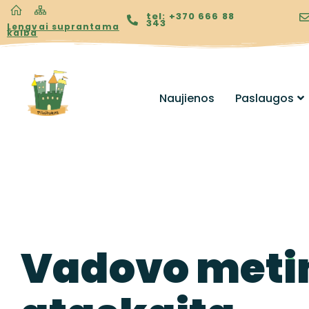
tel: +370 666 88
343
Lengvai suprantama
kalba
Naujienos
Paslaugos
Vadovo metin