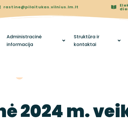
Ele
rastine@pilaitukas.vilnius.lm.lt
di
Administracinė
Struktūra ir
informacija
kontaktai
ė 2024 m. vei