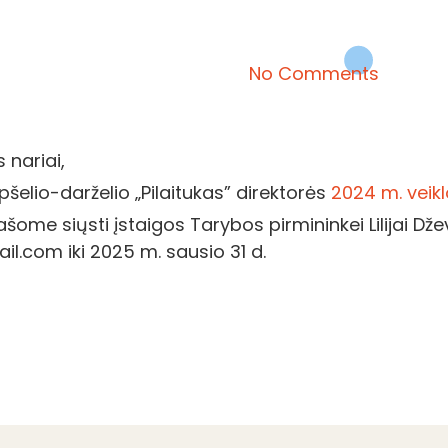
No Comments
nariai,
pšelio-darželio „Pilaitukas” direktorės
2024 m. veik
ome siųsti įstaigos Tarybos pirmininkei Lilijai Džev
l.com iki 2025 m. sausio 31 d.