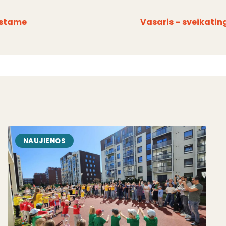
įstame
Vasaris – sveikat
NAUJIENOS