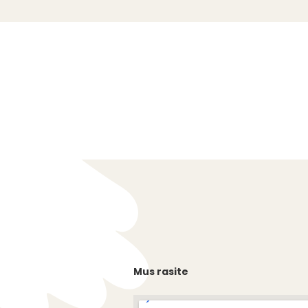
Mus rasite
s