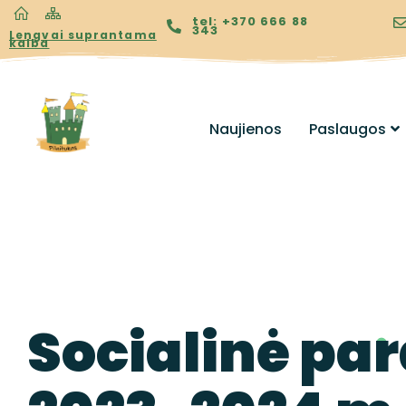
tel: +370 666 88
343
Lengvai suprantama
kalba
Naujienos
Paslaugos
Socialinė p