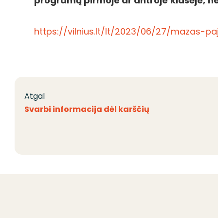
programą pirmoje ar antroje
klasėje,
n
https://vilnius.lt/lt/2023/06/27/mazas-
Atgal
Svarbi informacija dėl karščių