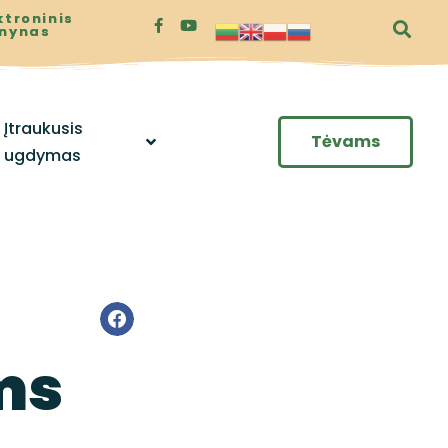
ktroninis
enynas
Įtraukusis
Tėvams
ugdymas
ms