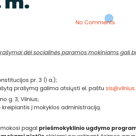
 m.
No Comments
prašymai dėl socialinės paramos mokiniams gali bū
titucijos pr. 3 (I a.);
irašytą prašymą galima atsiųsti el. paštu
sis@vilnius.
 g. 3, Vilnius;
reipiantis į mokyklos administraciją.
e mokosi pagal
priešmokyklinio ugdymo program