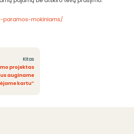
namų pajamų be atskiro tėvų prašymo.
-del-paramos-mokiniams/
Kitas
imo projektas
mius auginame
inėjame kartu”