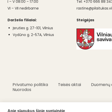
I – V 08:00 – 17:00
Tel: +370 666 88 34
VI – VII nedirbame
rastine@pilaitukas.vil
Darželio filialai:
Steigėjas
Įsruties g. 27-101, Vilnius
Vydūno g. 2-57A, Vilnius
Privatumo politika
Teisės aktai
Duomenų 
Nuorodos
Apie slapukus šioje svetainėje