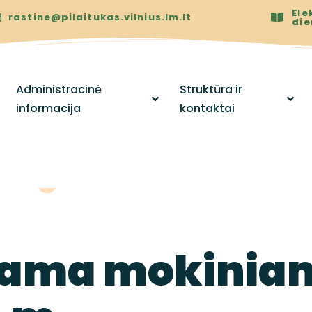
Ele
rastine@pilaitukas.vilnius.lm.lt
di
Administracinė
Struktūra ir
informacija
kontaktai
arama mokinia