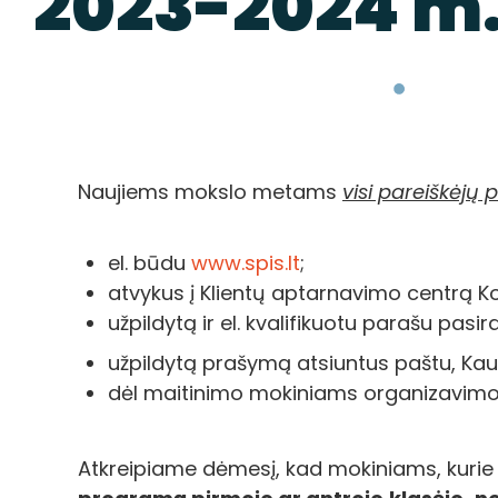
2023-2024 m.
Naujiems mokslo metams
visi p
areiškėjų 
el. būdu
www.spis.lt
;
atvykus į Klientų aptarnavimo centrą Kons
užpildytą ir el. kvalifikuotu parašu pas
užpildytą prašymą atsiuntus paštu, Kauno
dėl maitinimo mokiniams organizavimo k
Atkreipiame dėmesį, kad mokiniams, kuri