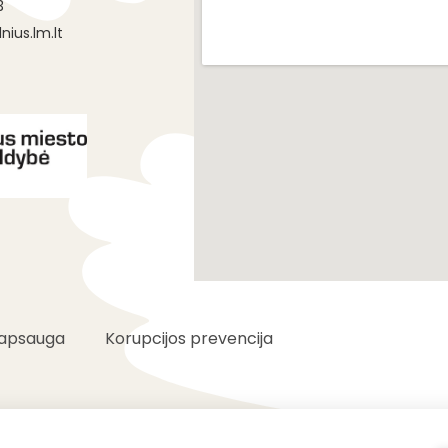
3
nius.lm.lt
apsauga
Korupcijos prevencija