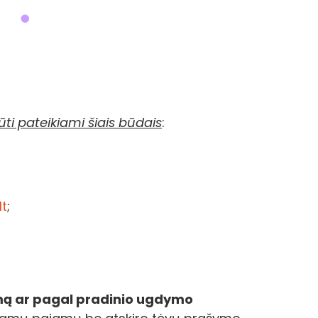
ti pateikiami šiais būdais
:
lt
;
ą ar pagal pradinio ugdymo