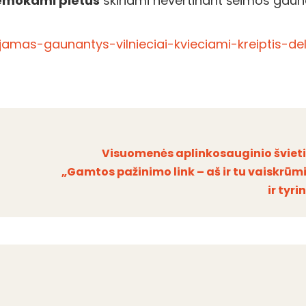
emokami pietūs
skiriami nevertinant šeimos gau
pajamas-gaunantys-vilnieciai-kvieciami-kreiptis
Visuomenės aplinkosauginio šviet
„Gamtos pažinimo link – aš ir tu vaiskrū
ir tyr