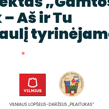
jektas „Gamto
– Aš ir Tu
aulį tyrinėjam
VILNIAUS LOPŠELIS-DARŽELIS „PILAITUKAS“