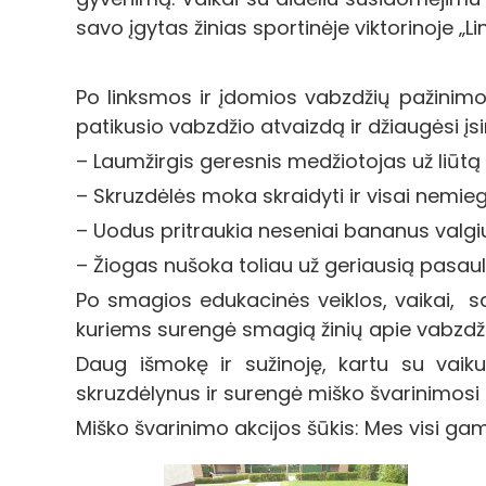
savo įgytas žinias sportinėje viktorinoje „L
Po linksmos ir įdomios vabzdžių pažinimo 
patikusio vabzdžio atvaizdą ir džiaugėsi įsi
– Laumžirgis geresnis medžiotojas už liūtą 
– Skruzdėlės moka skraidyti ir visai nemieg
– Uodus pritraukia neseniai bananus valgi
– Žiogas nušoka toliau už geriausią pasauli
Po smagios edukacinės veiklos, vaikai, sa
kuriems surengė smagią žinių apie vabzdžiu
Daug išmokę ir sužinoję, kartu su vai
skruzdėlynus ir surengė miško švarinimosi 
Miško švarinimo akcijos šūkis: Mes visi gamt