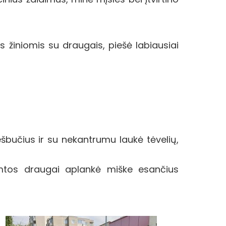
s žiniomis su draugais, piešė labiausiai
šbučius ir su nekantrumu laukė tėvelių,
amtos draugai aplankė miške esančius