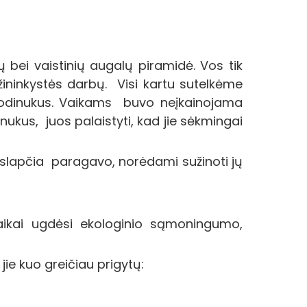
ų bei vaistinių augalų piramidė. Vos tik
žininkystės darbų. Visi kartu sutelkėme
ų sodinukus. Vaikams buvo neįkainojama
inukus, juos palaistyti, kad jie sėkmingai
i slapčia paragavo, norėdami sužinoti jų
aikai ugdėsi ekologinio sąmoningumo,
e kuo greičiau prigytų: