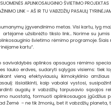
ISUOMENĖS APLINKOSAUGINIO ŠVIETIMO PROJEKTAS
INIMO LINK – AŠ IR TU VABZDŽIŲ PASAULĮ TYRINĖJA
 sumanymų įgyvendinimo metas. Visi kartu, lyg ma
 artėjame užsibrėžto tikslo link… Norime su jumis p
plinkosauginio švietimo rėmimo programoje. Šiai
rinėjame kartu“.
to savivaldybės aplinkos apsaugos rėmimo special
es lauko erdves, sudaryti sąlygas visiems: tiek lop
ant vieną efektyviausių ikimokyklinio amžiaus
aulį: išsiaiškinti, kaip vabalai vystosi, susipaž
ardinti augalų ir vabzdžių tarpusavio sąsajos r
umo nuostatą, formuoti aplinkosaugos įgūdžius pe
d Žemė – ne tik žmonių, bet it vabzdžių planeta, todė