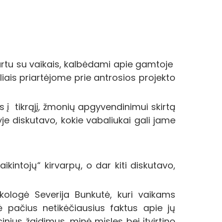
rtu su vaikais, kalbėdami apie gamtoje
ais priartėjome prie antrosios projekto
us į tikrąjį, žmonių apgyvendinimui skirtą
yje diskutavo, kokie vabaliukai gali jame
kintojų“ kirvarpų, o dar kiti diskutavo,
kologė Severija Bunkutė, kuri vaikams
ė pačius netikėčiausius faktus apie jų
ius žaidimus, minė mįsles bei įtvirtino