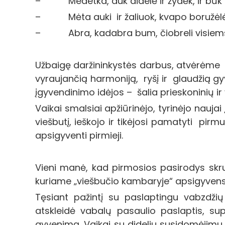
– Medetka, auk didelė ir žydėk, ir būk 
– Mėta auki ir žaliuok, kvapo boružėl
– Abra, kadabra bum, čiobreli visiems v
Užbaigę daržininkystės darbus, atvėrėme 
vyraujančią harmoniją, ryšį ir glaudžią g
įgyvendinimo idėjos – šalia prieskoninių ir 
Vaikai smalsiai apžiūrinėjo, tyrinėjo naujai
viešbutį, ieškojo ir tikėjosi pamatyti pir
apsigyventi pirmieji.
Vieni manė, kad pirmosios pasirodys skruzd
kuriame „viešbučio kambaryje“ apsigyvens
Tęsiant pažintį su paslaptingu vabzdži
atskleidė vabalų pasaulio paslaptis, sup
gyvenimą. Vaikai su dideliu susidomėjimu 