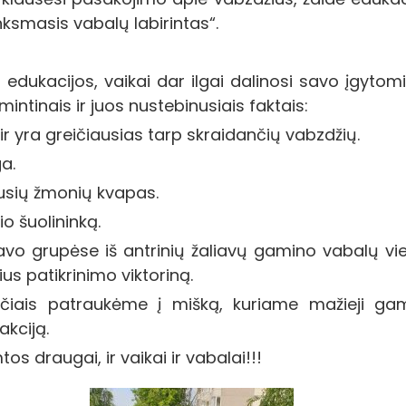
inksmasis vabalų labirintas“.
edukacijos, vaikai dar ilgai dalinosi savo įgytomi
mintinais ir juos nustebinusiais faktais:
ir yra greičiausias tarp skraidančių vabzdžių.
a.
usių žmonių kvapas.
o šuolininką.
vo grupėse iš antrinių žaliavų gamino vabalų vie
s patikrinimo viktoriną.
kučiais patraukėme į mišką, kuriame mažieji g
akciją.
os draugai, ir vaikai ir vabalai!!!