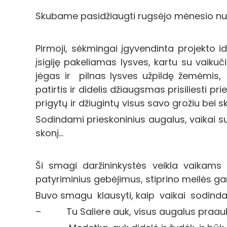
Skubame pasidžiaugti rugsėjo mėnesio nuv
Pirmoji, sėkmingai įgyvendinta projekto i
įsigiję pakeliamas lysves, kartu su vaik
jėgas ir pilnas lysves užpildę žemėmis,
patirtis ir didelis džiaugsmas prisiliesti p
prigytų ir džiugintų visus savo grožiu bei
Sodindami prieskoninius augalus, vaikai su
skonį…
Ši smagi daržininkystės veikla vaikams
patyriminius gebėjimus, stiprino meilės 
Buvo smagu klausyti, kaip vaikai sodindam
– Tu Saliere auk, visus augalus praauk