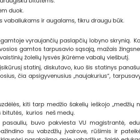
draugiška bitutėms.
ėm duok.
abaliukams ir augalams, tikru draugu būk.
gamtoje vyraujančių paslapčių lobyno skrynią. Ka
yvosios gamtos tarpusavio sąsają, mažais žingsneli
vaistinių žolelių lysvės įkūrėme vabalų viešbutį.
 įsikūrusį statinį, diskutavo, kuo šis statinys panaš
muosius, čia apsigyvenusius „naujakurius“, tarpusav
ėlės, kiti tarp medžio šakelių ieškojo „medžių nai
 bitutės, kurios neš medų.
ų pasauliu, buvo pakviesta VU magistrantė, edu
ažindino su vabzdžių įvairove, rūšimis ir pateik
klausėsi pasakojimo apie vabzdžius, žaidė edukacin