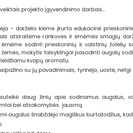
eiktais projekto įgyvendinimo darbais…
dėja – darželio kieme įkurta edukacinė prieskonini
učiais atsiraitėme rankoves ir ėmėmės smagių dar
 ėmėme sodinti prieskoninių ir vaistinių žoleli
rie žemės, mokytis taisyklingai pasodinti augalų sod
 skleidžiamu kvapų aromatu.
sipažino su jų pavadinimais, tyrinėjo, uostė, netg
 suteikė daug žinių apie sodinamus augalus, v
gamtai bei atsakomybės jausmą.
i augalus šnabždėjo magiškus burtažodžius, kad ji
.