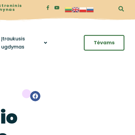
ktroninis
enynas
Įtraukusis
Tėvams
ugdymas
io