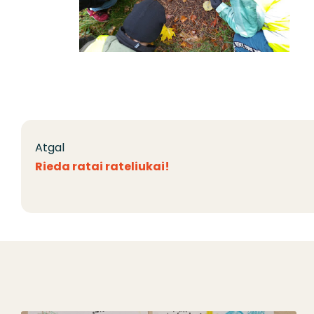
Atgal
Rieda ratai rateliukai!