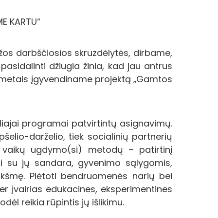
ME KARTU“
žos darbščiosios skruzdėlytės, dirbame,
asidalinti džiugia žinia, kad jau antrus
s metais įgyvendiname projektą „Gamtos
iajai programai patvirtintų asignavimų.
šelio-darželio, tiek socialinių partnerių
 vaikų ugdymo(si) metodų – patirtinį
inti su jų sandara, gyvenimo sąlygomis,
eikšmę. Plėtoti bendruomenės narių bei
r įvairias edukacines, eksperimentines
l reikia rūpintis jų išlikimu.