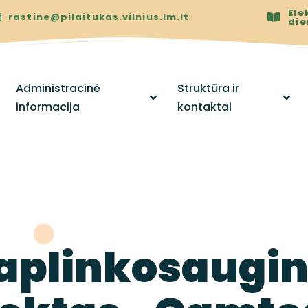
Ele
rastine@pilaitukas.vilnius.lm.lt
di
Administracinė
Struktūra ir
informacija
kontaktai
aplinkosaugin