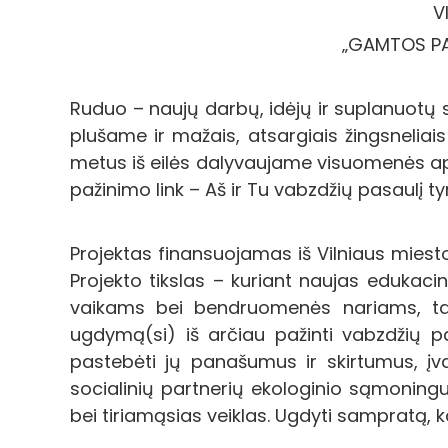
V
„GAMTOS PAŽ
Ruduo – naujų darbų, idėjų ir suplanuotų
plušame ir mažais, atsargiais žingsneliais
metus iš eilės dalyvaujame visuomenės a
pažinimo link – Aš ir Tu vabzdžių pasaulį ty
Projektas finansuojamas iš Vilniaus mies
Projekto tikslas – kuriant naujas edukacin
vaikams bei bendruomenės nariams, taik
ugdymą(si) iš arčiau pažinti vabzdžių pas
pastebėti jų panašumus ir skirtumus, įv
socialinių partnerių ekologinio sąmoning
bei tiriamąsias veiklas. Ugdyti sampratą, ka