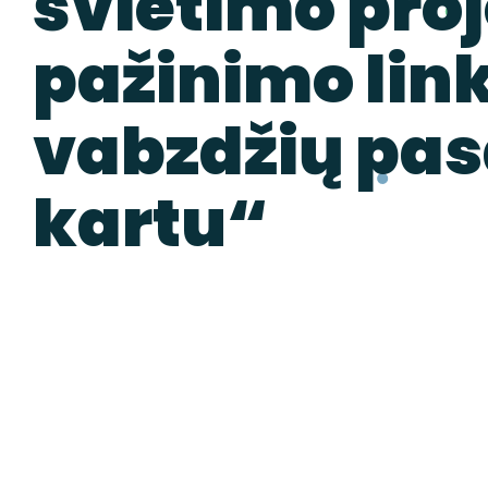
švietimo pro
pažinimo link 
vabzdžių pas
kartu“