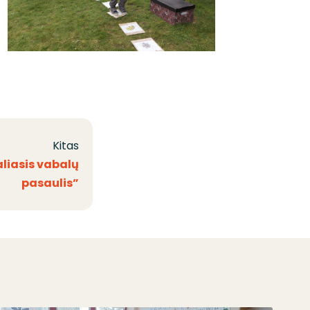
Kitas
liasis vabalų
pasaulis”