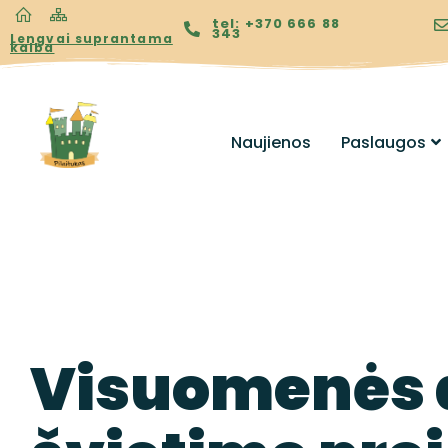
tel: +370 666 88
343
Lengvai suprantama
kalba
Naujienos
Paslaugos
Visuomenės 