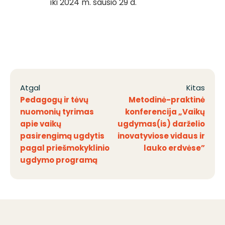
iki 2024 m. sausio 29 d.
Atgal
Kitas
Pedagogų ir tėvų
Metodinė-praktinė
nuomonių tyrimas
konferencija „Vaikų
apie vaikų
ugdymas(is) darželio
pasirengimą ugdytis
inovatyviose vidaus ir
pagal priešmokyklinio
lauko erdvėse”
ugdymo programą