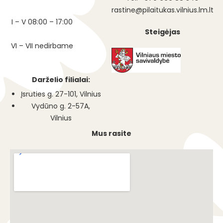
rastine@pilaitukas.vilnius.lm.lt
I – V 08:00 – 17:00
Steigėjas
VI – VII nedirbame
Darželio filialai:
Įsruties g. 27-101, Vilnius
Vydūno g. 2-57A,
Vilnius
Mus rasite