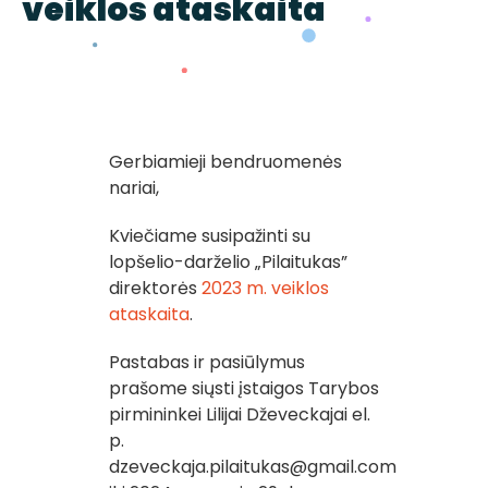
veiklos ataskaita
Gerbiamieji bendruomenės
nariai,
Kviečiame susipažinti su
lopšelio-darželio „Pilaitukas”
direktorės
2023 m. veiklos
ataskaita
.
Pastabas ir pasiūlymus
prašome siųsti įstaigos Tarybos
pirmininkei Lilijai Dževeckajai el.
p.
dzeveckaja.pilaitukas@gmail.com