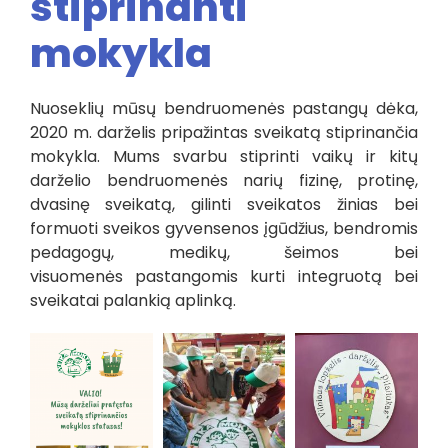
stiprinanti
mokykla
Nuoseklių mūsų bendruomenės pastangų dėka,
2020 m. darželis
pripažintas sveikatą stiprinančia
mokykla. Mums svarbu stiprinti
vaikų ir kitų
darželio bendruomenės narių fizinę, protinę,
dvasinę
sveikatą, gilinti sveikatos žinias bei
formuoti sveikos gyvensenos
įgūdžius, bendromis
pedagogų, medikų, šeimos bei
visuomenės
pastangomis kurti integruotą bei
sveikatai palankią aplinką.