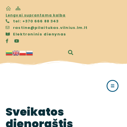
Lengvai suprantama kalba
tel: +370 666 88 343
rastine@pilaitukas.vilnius.lm.lt
Elektroninis dienynas
Sveikatos
dienoraštis