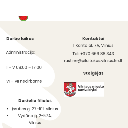
Darbo laikas
Kontaktai
I. Kanto al. 7A, Vilnius
Administracija:
Tel: +370 666 88 343
rastine@pilaitukas.vilnius.lm.lt
I – V 08:00 – 17:00
Steigėjas
VI – VII nedirbame
Darželio filialai:
Įsruties g. 27-101, Vilnius
Vydūno g. 2-57A,
Vilnius