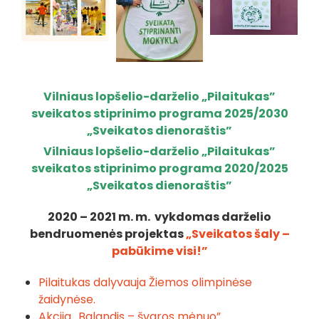
Vilniaus lopšelio-darželio „Pilaitukas”
sveikatos stiprinimo programa 2025/2030
„Sveikatos dienoraštis”
Vilniaus lopšelio-darželio „Pilaitukas”
sveikatos stiprinimo programa 2020/2025
„Sveikatos dienoraštis”
2020 – 2021 m. m. vykdomas darželio
bendruomenės projektas
„Sveikatos šaly –
pabūkime visi!”
Pilaitukas dalyvauja Žiemos olimpinėse
žaidynėse.
Akcija „Balandis – švaros mėnuo”.